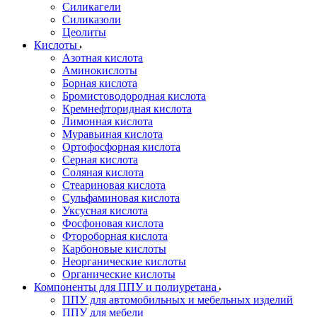
Силикагели
Силиказоли
Цеолиты
Кислоты
Азотная кислота
Аминокислоты
Борная кислота
Бромистоводородная кислота
Кремнефторидная кислота
Лимонная кислота
Муравьиная кислота
Ортофосфорная кислота
Серная кислота
Соляная кислота
Стеариновая кислота
Сульфаминовая кислота
Уксусная кислота
Фосфоновая кислота
Фтороборная кислота
Карбоновые кислоты
Неорганические кислоты
Органические кислоты
Компоненты для ППУ и полиуретана
ППУ для автомобильных и мебельных изделий
ППУ для мебели