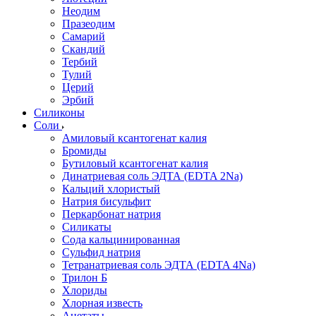
Неодим
Празеодим
Самарий
Скандий
Тербий
Тулий
Церий
Эрбий
Силиконы
Соли
Амиловый ксантогенат калия
Бромиды
Бутиловый ксантогенат калия
Динатриевая соль ЭДТА (EDTA 2Na)
Кальций хлористый
Натрия бисульфит
Перкарбонат натрия
Силикаты
Сода кальцинированная
Сульфид натрия
Тетранатриевая соль ЭДТА (EDTA 4Na)
Трилон Б
Хлориды
Хлорная известь
Ацетаты