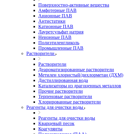
Поверхностно-активные вещества
Амфотерные ПАВ
Анионные ПАВ
Антистатики
Катионные ПАВ
Лауретсульфат натрия
Неионные ПАВ
Полиэтиленгликоль
Промышленные ПАВ
Растворители
Растворители
Деароматизированные растворители
Метилен хлористый/дихлорметан (ДХМ)
Дистиллированная вода
Катализаторы из драгоценных металлов
Прочие растворители
Терпеновые растворители
Хлорированные растворители
Реагенты для очистки воды
Реагенты для очистки воды
Кварцевый песок
Коагулянты