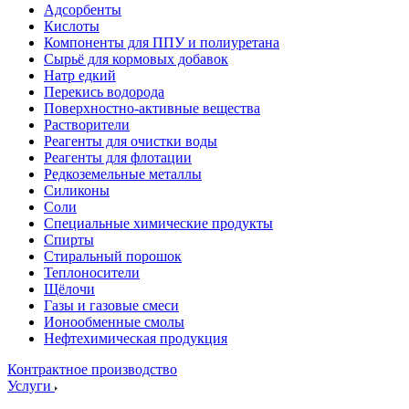
Адсорбенты
Кислоты
Компоненты для ППУ и полиуретана
Сырьё для кормовых добавок
Натр едкий
Перекись водорода
Поверхностно-активные вещества
Растворители
Реагенты для очистки воды
Реагенты для флотации
Редкоземельные металлы
Силиконы
Соли
Специальные химические продукты
Спирты
Стиральный порошок
Теплоносители
Щёлочи
Газы и газовые смеси
Ионообменные смолы
Нефтехимическая продукция
Контрактное производство
Услуги