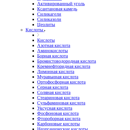
Активированный уголь
Ксантановая камедь
Силикагели
Силиказоли
Цеолиты
Кислоты
Кислоты
Азотная кислота
Аминокислоты
Борная кислота
Бромистоводородная кислота
Кремнефторидная кислота
Лимонная кислота
Муравьиная кислота
Ортофосфорная кислота
Серная кислота
Соляная кислота
Стеариновая кислота
Сульфаминовая кислота
Уксусная кислота
Фосфоновая кислота
Фтороборная кислота
Карбоновые кислоты
Неорганические кислоты