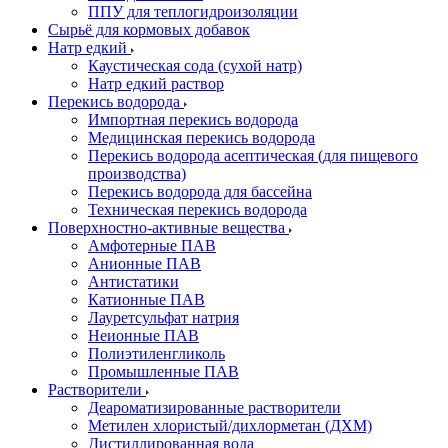
ППУ для теплогидроизоляции
Сырьё для кормовых добавок
Натр едкий
Каустическая сода (сухой натр)
Натр едкий раствор
Перекись водорода
Импортная перекись водорода
Медицинская перекись водорода
Перекись водорода асептическая (для пищевого
производства)
Перекись водорода для бассейна
Техническая перекись водорода
Поверхностно-активные вещества
Амфотерные ПАВ
Анионные ПАВ
Антистатики
Катионные ПАВ
Лауретсульфат натрия
Неионные ПАВ
Полиэтиленгликоль
Промышленные ПАВ
Растворители
Деароматизированные растворители
Метилен хлористый/дихлорметан (ДХМ)
Дистиллированная вода