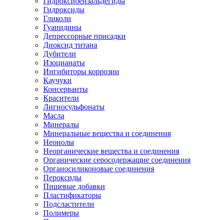
Гидроксибензальдегиды
Гидроксиды
Гликоли
Гуанидины
Депрессорные присадки
Диоксид титана
Дубители
Изоцианаты
Ингибиторы коррозии
Каучуки
Консерванты
Красители
Лигносульфонаты
Масла
Минералы
Минеральные вещества и соединения
Неонолы
Неорганические вещества и соединения
Органические серосодержащие соединения
Органосиликоновые соединения
Пероксиды
Пищевые добавки
Пластификаторы
Подсластители
Полимеры