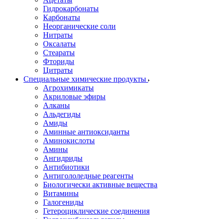
Гидрокарбонаты
Карбонаты
Неорганические соли
Нитраты
Оксалаты
Стеараты
Фториды
Цитраты
Специальные химические продукты
Агрохимикаты
Акриловые эфиры
Алканы
Альдегиды
Амиды
Аминные антиоксиданты
Аминокислоты
Амины
Ангидриды
Антибиотики
Антигололедные реагенты
Биологически активные вещества
Витамины
Галогениды
Гетероциклические соединения