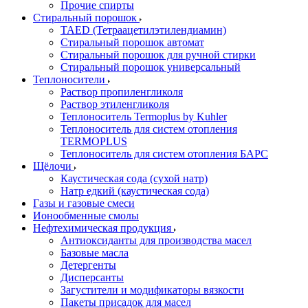
Прочие спирты
Стиральный порошок
TAED (Тетраацетилэтилендиамин)
Стиральный порошок автомат
Стиральный порошок для ручной стирки
Стиральный порошок универсальный
Теплоносители
Раствор пропиленгликоля
Раствор этиленгликоля
Теплоноситель Termoplus by Kuhler
Теплоноситель для систем отопления
TERMOPLUS
Теплоноситель для систем отопления БАРС
Щёлочи
Каустическая сода (сухой натр)
Натр едкий (каустическая сода)
Газы и газовые смеси
Ионообменные смолы
Нефтехимическая продукция
Антиоксиданты для производства масел
Базовые масла
Детергенты
Дисперсанты
Загустители и модификаторы вязкости
Пакеты присадок для масел