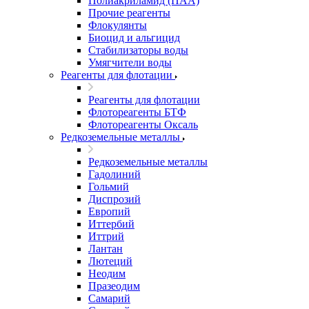
Полиакриламид (ПАА)
Прочие реагенты
Флокулянты
Биоцид и альгицид
Стабилизаторы воды
Умягчители воды
Реагенты для флотации
Реагенты для флотации
Флотореагенты БТФ
Флотореагенты Оксаль
Редкоземельные металлы
Редкоземельные металлы
Гадолиний
Гольмий
Диспрозий
Европий
Иттербий
Иттрий
Лантан
Лютеций
Неодим
Празеодим
Самарий