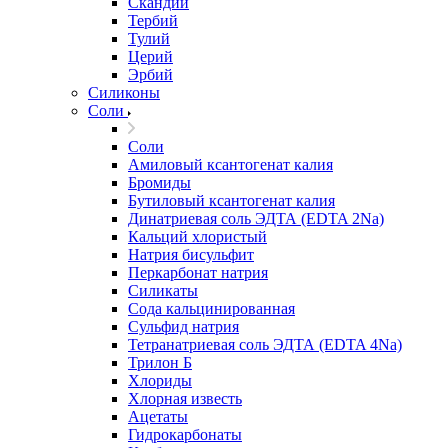
Скандий
Тербий
Тулий
Церий
Эрбий
Силиконы
Соли
Соли
Амиловый ксантогенат калия
Бромиды
Бутиловый ксантогенат калия
Динатриевая соль ЭДТА (EDTA 2Na)
Кальций хлористый
Натрия бисульфит
Перкарбонат натрия
Силикаты
Сода кальцинированная
Сульфид натрия
Тетранатриевая соль ЭДТА (EDTA 4Na)
Трилон Б
Хлориды
Хлорная известь
Ацетаты
Гидрокарбонаты