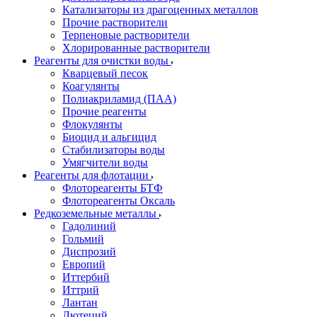
Катализаторы из драгоценных металлов
Прочие растворители
Терпеновые растворители
Хлорированные растворители
Реагенты для очистки воды
Кварцевый песок
Коагулянты
Полиакриламид (ПАА)
Прочие реагенты
Флокулянты
Биоцид и альгицид
Стабилизаторы воды
Умягчители воды
Реагенты для флотации
Флотореагенты БТФ
Флотореагенты Оксаль
Редкоземельные металлы
Гадолиний
Гольмий
Диспрозий
Европий
Иттербий
Иттрий
Лантан
Лютеций