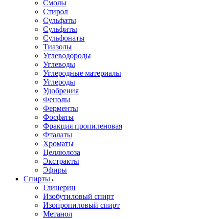
Смолы
Стирол
Сульфаты
Сульфиты
Сульфонаты
Тиазолы
Углеводороды
Углеводы
Углеродные материалы
Углероды
Удобрения
Фенолы
Ферменты
Фосфаты
Фракция пропиленовая
Фталаты
Хроматы
Целлюлоза
Экстракты
Эфиры
Спирты
Глицерин
Изобутиловый спирт
Изопропиловый спирт
Метанол