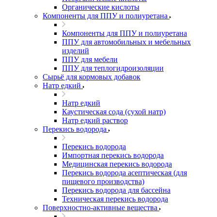
Органические кислоты
Компоненты для ППУ и полиуретана
Компоненты для ППУ и полиуретана
ППУ для автомобильных и мебельных
изделий
ППУ для мебели
ППУ для теплогидроизоляции
Сырьё для кормовых добавок
Натр едкий
Натр едкий
Каустическая сода (сухой натр)
Натр едкий раствор
Перекись водорода
Перекись водорода
Импортная перекись водорода
Медицинская перекись водорода
Перекись водорода асептическая (для
пищевого производства)
Перекись водорода для бассейна
Техническая перекись водорода
Поверхностно-активные вещества