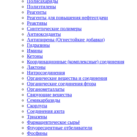
Полисахариды
Полиэтилены
Реагенты
Реагенты для повышения нефтеотдачи
Реактивы
Синтетические полимеры
Антиоксиданты
Антипирены (Огнестойкие добавки)
Гидразины
Имины
Кетоны
Координационные (комплексные) соединения
Лактоны
Нитросоединения
Органические вещества и соединения
Органические соединения фтора
Органометаллаты
Связующие вещества
Семикарбазиды
Скорлупа
Соединения азота
Триазены
Фармацевтическое сырьё
Флуоресцентные отбеливатели
Фосфины