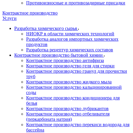
Противоизносные и противозадирные присадки
Контрактное производство
Услуги
Разработка химического сырья
НИОКР в области химических технологий
Разработка аналогов импортных химических
продуктов
Разработка рецептур химических составов
Контрактное производство бытовой химии
Контрактное производство антифриза
Контрактное производство геля для стирки
Контрактное производство гранул для прочистки
труб
Контрактное производство жидкого мыла
Контрактное производство кальцинированной
соды
Контрактное производство кондиционера для
белья
Контрактное производство лубрикантов
Контрактное производство отбеливателя
(перкарбоната натрия)
Контрактное производство перекиси водорода для
бассейна