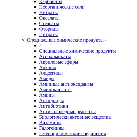
Карбонаты
Неорганические соли
Нитраты
Оксалаты
Стеараты
Фториды
Цитраты
Специальные химические продукты
Специальные химические продукты
Агрохимикаты
Акриловые эфиры
Алканы
Альдегиды
Амиды
Аминные антиоксиданты
Аминокислоты
Амины
Ангидриды
Антибиотики
Антигололедные реагенты
Биологически активные вещества
Витамины
Галогениды
Гетероциклические соединения