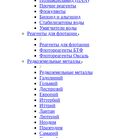
Полиакриламид (ПАА)
Прочие реагенты
Флокулянты
Биоцид и альгицид
Стабилизаторы воды
Умягчители воды
Реагенты для флотации
Реагенты для флотации
Флотореагенты БТФ
Флотореагенты Оксаль
Редкоземельные металлы
Редкоземельные металлы
Гадолиний
Гольмий
Диспрозий
Европий
Иттербий
Иттрий
Лантан
Лютеций
Неодим
Празеодим
Самарий