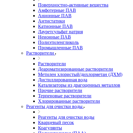
Поверхностно-активные вещества
Амфотерные ПАВ
Анионные ПАВ
Антистатики
Катионные ПАВ
Лауретсульфат натрия
Неионные ПАВ
Полиэтиленгликоль
Промышленные ПАВ
Растворители
Растворители
Деароматизированные растворители
Метилен хлористый/дихлорметан (ДХМ)
Дистиллированная вода
Катализаторы из драгоценных металлов
Прочие растворители
Терпеновые растворители
Хлорированные растворители
Реагенты для очистки воды
Реагенты для очистки воды
Кварцевый песок
Коагулянты