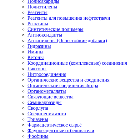
Полисахариды
Полиэтилены
Реагенты
Реагенты для повышения нефтеотдачи
Реактивы
Синтетические полимеры
Антиоксиданты
Антипирены (Огнестойкие добавки)
Гидразины
Имины
Кетоны
Координационные (комплексные) соединения
Лактоны
Нитросоединения
Органические вещества и соединения
Органические соединения фтора
Органометаллаты
Связующие вещества
Семикарбазиды
Скорлупа
Соединения азота
Триазены
Фармацевтическое сырьё
Флуоресцентные отбеливатели
Фосфины