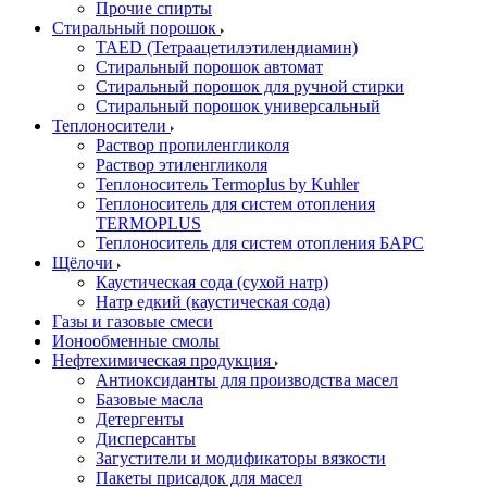
Прочие спирты
Стиральный порошок
TAED (Тетраацетилэтилендиамин)
Стиральный порошок автомат
Стиральный порошок для ручной стирки
Стиральный порошок универсальный
Теплоносители
Раствор пропиленгликоля
Раствор этиленгликоля
Теплоноситель Termoplus by Kuhler
Теплоноситель для систем отопления
TERMOPLUS
Теплоноситель для систем отопления БАРС
Щёлочи
Каустическая сода (сухой натр)
Натр едкий (каустическая сода)
Газы и газовые смеси
Ионообменные смолы
Нефтехимическая продукция
Антиоксиданты для производства масел
Базовые масла
Детергенты
Дисперсанты
Загустители и модификаторы вязкости
Пакеты присадок для масел