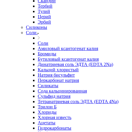
Скандий
Тербий
Тулий
Церий
Эрбий
Силиконы
Соли
Соли
Амиловый ксантогенат калия
Бромиды
Бутиловый ксантогенат калия
Динатриевая соль ЭДТА (EDTA 2Na)
Кальций хлористый
Натрия бисульфит
Перкарбонат натрия
Силикаты
Сода кальцинированная
Сульфид натрия
Тетранатриевая соль ЭДТА (EDTA 4Na)
Трилон Б
Хлориды
Хлорная известь
Ацетаты
Гидрокарбонаты