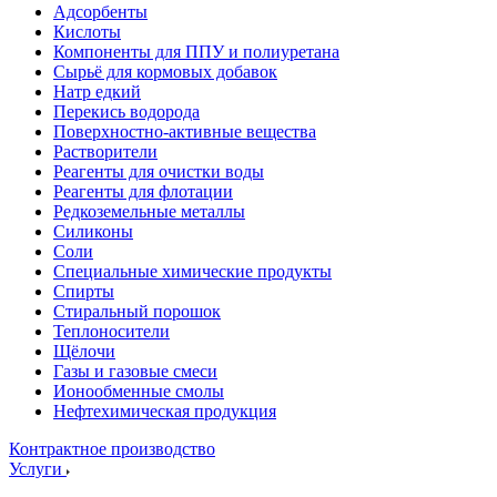
Адсорбенты
Кислоты
Компоненты для ППУ и полиуретана
Сырьё для кормовых добавок
Натр едкий
Перекись водорода
Поверхностно-активные вещества
Растворители
Реагенты для очистки воды
Реагенты для флотации
Редкоземельные металлы
Силиконы
Соли
Специальные химические продукты
Спирты
Стиральный порошок
Теплоносители
Щёлочи
Газы и газовые смеси
Ионообменные смолы
Нефтехимическая продукция
Контрактное производство
Услуги