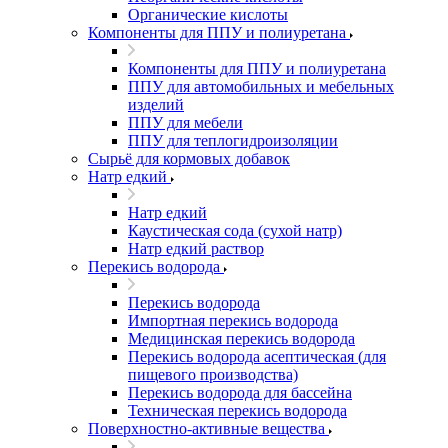
Органические кислоты
Компоненты для ППУ и полиуретана
Компоненты для ППУ и полиуретана
ППУ для автомобильных и мебельных
изделий
ППУ для мебели
ППУ для теплогидроизоляции
Сырьё для кормовых добавок
Натр едкий
Натр едкий
Каустическая сода (сухой натр)
Натр едкий раствор
Перекись водорода
Перекись водорода
Импортная перекись водорода
Медицинская перекись водорода
Перекись водорода асептическая (для
пищевого производства)
Перекись водорода для бассейна
Техническая перекись водорода
Поверхностно-активные вещества