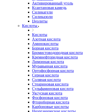
Активированный уголь
Ксантановая камедь
Силикагели
Силиказоли
Цеолиты
Кислоты
Кислоты
Азотная кислота
Аминокислоты
Борная кислота
Бромистоводородная кислота
Кремнефторидная кислота
Лимонная кислота
Муравьиная кислота
Ортофосфорная кислота
Серная кислота
Соляная кислота
Стеариновая кислота
Сульфаминовая кислота
Уксусная кислота
Фосфоновая кислота
Фтороборная кислота
Карбоновые кислоты
Неорганические кислоты