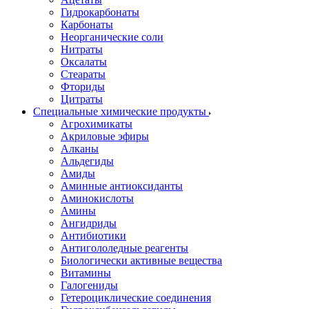
Гидрокарбонаты
Карбонаты
Неорганические соли
Нитраты
Оксалаты
Стеараты
Фториды
Цитраты
Специальные химические продукты
Агрохимикаты
Акриловые эфиры
Алканы
Альдегиды
Амиды
Аминные антиоксиданты
Аминокислоты
Амины
Ангидриды
Антибиотики
Антигололедные реагенты
Биологически активные вещества
Витамины
Галогениды
Гетероциклические соединения