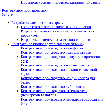
Противоизносные и противозадирные присадки
Контрактное производство
Услуги
Разработка химического сырья
НИОКР в области химических технологий
Разработка аналогов импортных химических
продуктов
Разработка рецептур химических составов
Контрактное производство бытовой химии
Контрактное производство антифриза
Контрактное производство геля для стирки
Контрактное производство гранул для прочистки
труб
Контрактное производство жидкого мыла
Контрактное производство кальцинированной
соды
Контрактное производство кондиционера для
белья
Контрактное производство лубрикантов
Контрактное производство отбеливателя
(перкарбоната натрия)
Контрактное производство перекиси водорода для
бассейна