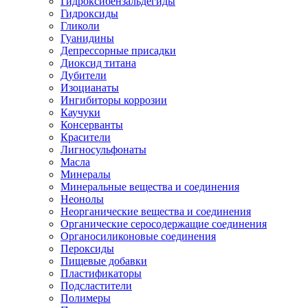
Гидроксибензальдегиды
Гидроксиды
Гликоли
Гуанидины
Депрессорные присадки
Диоксид титана
Дубители
Изоцианаты
Ингибиторы коррозии
Каучуки
Консерванты
Красители
Лигносульфонаты
Масла
Минералы
Минеральные вещества и соединения
Неонолы
Неорганические вещества и соединения
Органические серосодержащие соединения
Органосиликоновые соединения
Пероксиды
Пищевые добавки
Пластификаторы
Подсластители
Полимеры