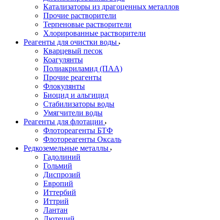
Катализаторы из драгоценных металлов
Прочие растворители
Терпеновые растворители
Хлорированные растворители
Реагенты для очистки воды
Кварцевый песок
Коагулянты
Полиакриламид (ПАА)
Прочие реагенты
Флокулянты
Биоцид и альгицид
Стабилизаторы воды
Умягчители воды
Реагенты для флотации
Флотореагенты БТФ
Флотореагенты Оксаль
Редкоземельные металлы
Гадолиний
Гольмий
Диспрозий
Европий
Иттербий
Иттрий
Лантан
Лютеций