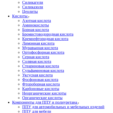
Силикагели
Силиказоли
Цеолиты
Кислоты
Азотная кислота
Аминокислоты
Борная кислота
Бромистоводородная кислота
Кремнефторидная кислота
Лимонная кислота
Муравьиная кислота
Ортофосфорная кислота
Серная кислота
Соляная кислота
Стеариновая кислота
Сульфаминовая кислота
Уксусная кислота
Фосфоновая кислота
Фтороборная кислота
Карбоновые кислоты
Неорганические кислоты
Органические кислоты
Компоненты для ППУ и полиуретана
ППУ для автомобильных и мебельных изделий
ППУ для мебели