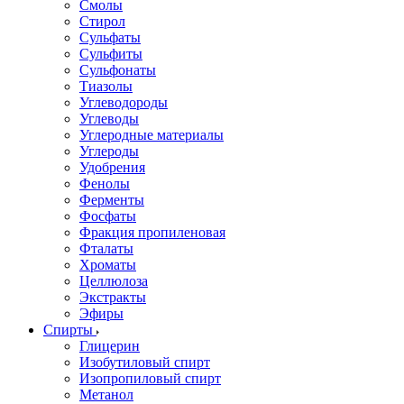
Смолы
Стирол
Сульфаты
Сульфиты
Сульфонаты
Тиазолы
Углеводороды
Углеводы
Углеродные материалы
Углероды
Удобрения
Фенолы
Ферменты
Фосфаты
Фракция пропиленовая
Фталаты
Хроматы
Целлюлоза
Экстракты
Эфиры
Спирты
Глицерин
Изобутиловый спирт
Изопропиловый спирт
Метанол