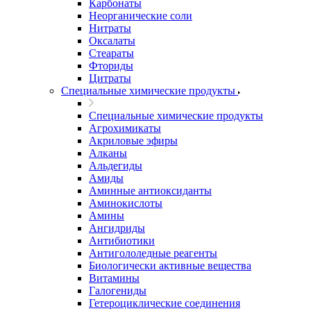
Карбонаты
Неорганические соли
Нитраты
Оксалаты
Стеараты
Фториды
Цитраты
Специальные химические продукты
Специальные химические продукты
Агрохимикаты
Акриловые эфиры
Алканы
Альдегиды
Амиды
Аминные антиоксиданты
Аминокислоты
Амины
Ангидриды
Антибиотики
Антигололедные реагенты
Биологически активные вещества
Витамины
Галогениды
Гетероциклические соединения