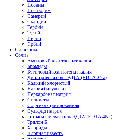
Неодим
Празеодим
Самарий
Скандий
Тербий
Тулий
Церий
Эрбий
Силиконы
Соли
Амиловый ксантогенат калия
Бромиды
Бутиловый ксантогенат калия
Динатриевая соль ЭДТА (EDTA 2Na)
Кальций хлористый
Натрия бисульфит
Перкарбонат натрия
Силикаты
Сода кальцинированная
Сульфид натрия
Тетранатриевая соль ЭДТА (EDTA 4Na)
Трилон Б
Хлориды
Хлорная известь
Ацетаты