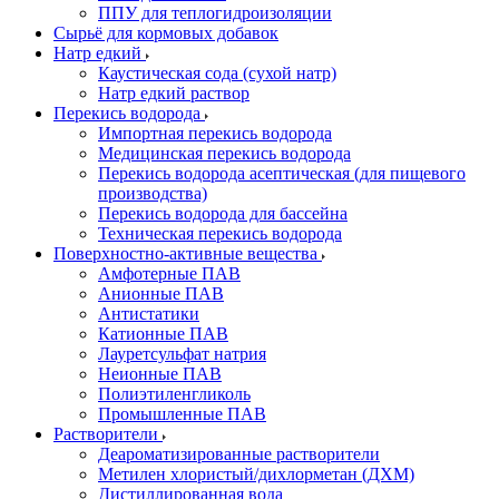
ППУ для теплогидроизоляции
Сырьё для кормовых добавок
Натр едкий
Каустическая сода (сухой натр)
Натр едкий раствор
Перекись водорода
Импортная перекись водорода
Медицинская перекись водорода
Перекись водорода асептическая (для пищевого
производства)
Перекись водорода для бассейна
Техническая перекись водорода
Поверхностно-активные вещества
Амфотерные ПАВ
Анионные ПАВ
Антистатики
Катионные ПАВ
Лауретсульфат натрия
Неионные ПАВ
Полиэтиленгликоль
Промышленные ПАВ
Растворители
Деароматизированные растворители
Метилен хлористый/дихлорметан (ДХМ)
Дистиллированная вода