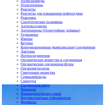
Полисахариды
Полиэтилены
Реагенты
Реагенты для повышения нефтеотдачи
Реактивы
Синтетические полимеры
Антиоксиданты
Антипирены (Огнестойкие добавки)
Гидразины
Имины
Кетоны
Координационные (комплексные) соединения
Лактоны
Нитросоединения
Органические вещества и соединения
Органические соединения фтора
Органометаллаты
Связующие вещества
Семикарбазиды
Скорлупа
Соединения азота
Триазены
Фармацевтическое сырьё
Флуоресцентные отбеливатели
Фосфины