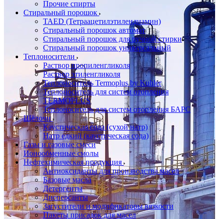
Прочие спирты
Стиральный порошок
TAED (Тетраацетилэтилендиамин)
Стиральный порошок автомат
Стиральный порошок для ручной стирки
Стиральный порошок универсальный
Теплоносители
Раствор пропиленгликоля
Раствор этиленгликоля
Теплоноситель Termoplus by Kuhler
Теплоноситель для систем отопления
TERMOPLUS
Теплоноситель для систем отопления БАРС
Щёлочи
Каустическая сода (сухой натр)
Натр едкий (каустическая сода)
Газы и газовые смеси
Ионообменные смолы
Нефтехимическая продукция
Антиоксиданты для производства масел
Базовые масла
Детергенты
Дисперсанты
Загустители и модификаторы вязкости
Пакеты присадок для масел