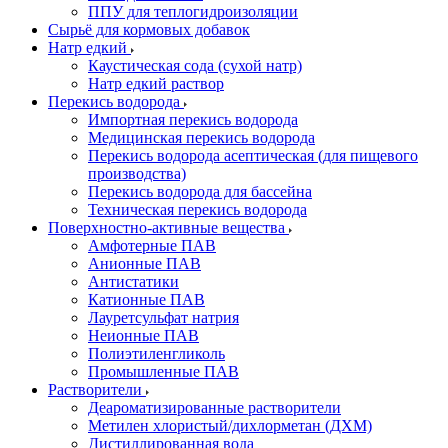
ППУ для теплогидроизоляции
Сырьё для кормовых добавок
Натр едкий
Каустическая сода (сухой натр)
Натр едкий раствор
Перекись водорода
Импортная перекись водорода
Медицинская перекись водорода
Перекись водорода асептическая (для пищевого
производства)
Перекись водорода для бассейна
Техническая перекись водорода
Поверхностно-активные вещества
Амфотерные ПАВ
Анионные ПАВ
Антистатики
Катионные ПАВ
Лауретсульфат натрия
Неионные ПАВ
Полиэтиленгликоль
Промышленные ПАВ
Растворители
Деароматизированные растворители
Метилен хлористый/дихлорметан (ДХМ)
Дистиллированная вода