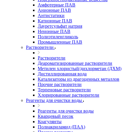
Амфотерные ПАВ
Анионные ПАВ
Антистатики
Катионные ПАВ
Лауретсульфат натрия
Неионные ПАВ
Полиэтиленгликоль
Промышленные ПАВ
Растворители
Растворители
Деароматизированные растворители
Метилен хлористый/дихлорметан (ДХМ)
Дистиллированная вода
Катализаторы из драгоценных металлов
Прочие растворители
Терпеновые растворители
Хлорированные растворители
Реагенты для очистки воды
Реагенты для очистки воды
Кварцевый песок
Коагулянты
Полиакриламид (ПАА)