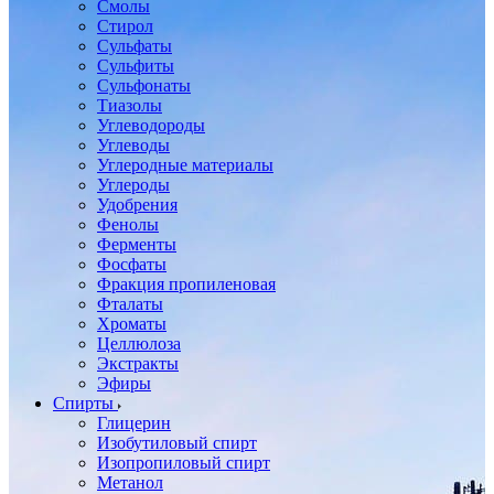
Смолы
Стирол
Сульфаты
Сульфиты
Сульфонаты
Тиазолы
Углеводороды
Углеводы
Углеродные материалы
Углероды
Удобрения
Фенолы
Ферменты
Фосфаты
Фракция пропиленовая
Фталаты
Хроматы
Целлюлоза
Экстракты
Эфиры
Спирты
Глицерин
Изобутиловый спирт
Изопропиловый спирт
Метанол