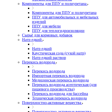
Компоненты для ППУ и полиуретана
Компоненты для ППУ и полиуретана
ППУ для автомобильных и мебельных
изделий
ППУ для мебели
ППУ для теплогидроизоляции
Сырьё для кормовых добавок
Натр едкий
Натр едкий
Каустическая сода (сухой натр)
Натр едкий раствор
Перекись водорода
Перекись водорода
Импортная перекись водорода
Медицинская перекись водорода
Перекись водорода асептическая (для
пищевого производства)
Перекись водорода для бассейна
Техническая перекись водорода
Поверхностно-активные вещества
Поверхностно-активные вещества