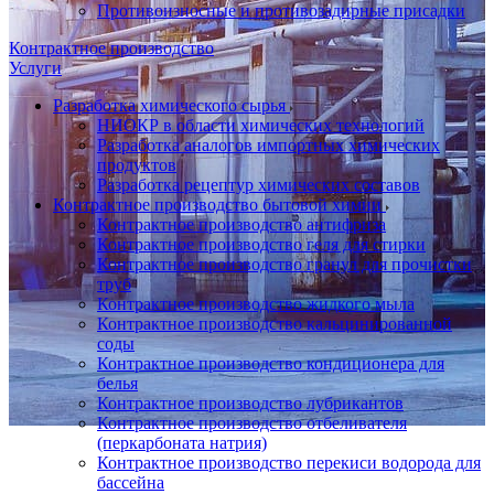
Противоизносные и противозадирные присадки
Контрактное производство
Услуги
Разработка химического сырья
НИОКР в области химических технологий
Разработка аналогов импортных химических
продуктов
Разработка рецептур химических составов
Контрактное производство бытовой химии
Контрактное производство антифриза
Контрактное производство геля для стирки
Контрактное производство гранул для прочистки
труб
Контрактное производство жидкого мыла
Контрактное производство кальцинированной
соды
Контрактное производство кондиционера для
белья
Контрактное производство лубрикантов
Контрактное производство отбеливателя
(перкарбоната натрия)
Контрактное производство перекиси водорода для
бассейна