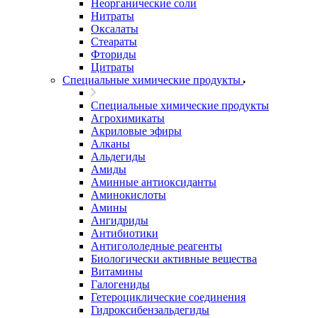
Неорганические соли
Нитраты
Оксалаты
Стеараты
Фториды
Цитраты
Специальные химические продукты
Специальные химические продукты
Агрохимикаты
Акриловые эфиры
Алканы
Альдегиды
Амиды
Аминные антиоксиданты
Аминокислоты
Амины
Ангидриды
Антибиотики
Антигололедные реагенты
Биологически активные вещества
Витамины
Галогениды
Гетероциклические соединения
Гидроксибензальдегиды