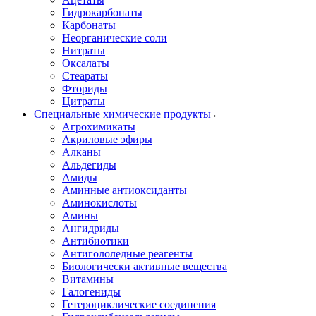
Гидрокарбонаты
Карбонаты
Неорганические соли
Нитраты
Оксалаты
Стеараты
Фториды
Цитраты
Специальные химические продукты
Агрохимикаты
Акриловые эфиры
Алканы
Альдегиды
Амиды
Аминные антиоксиданты
Аминокислоты
Амины
Ангидриды
Антибиотики
Антигололедные реагенты
Биологически активные вещества
Витамины
Галогениды
Гетероциклические соединения