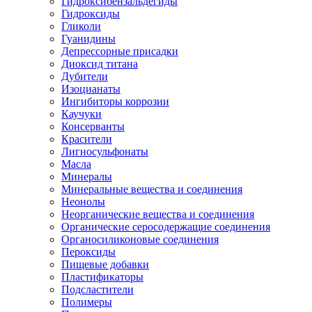
Гидроксибензальдегиды
Гидроксиды
Гликоли
Гуанидины
Депрессорные присадки
Диоксид титана
Дубители
Изоцианаты
Ингибиторы коррозии
Каучуки
Консерванты
Красители
Лигносульфонаты
Масла
Минералы
Минеральные вещества и соединения
Неонолы
Неорганические вещества и соединения
Органические серосодержащие соединения
Органосиликоновые соединения
Пероксиды
Пищевые добавки
Пластификаторы
Подсластители
Полимеры