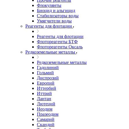
Прочие реагенты
Флокулянты
Биоцид и альгицид
Стабилизаторы воды
Умягчители воды
Реагенты для флотации
Реагенты для флотации
Флотореагенты БТФ
Флотореагенты Оксаль
Редкоземельные металлы
Редкоземельные металлы
Гадолиний
Гольмий
Диспрозий
Европий
Иттербий
Иттрий
Лантан
Лютеций
Неодим
Празеодим
Самарий
Скандий