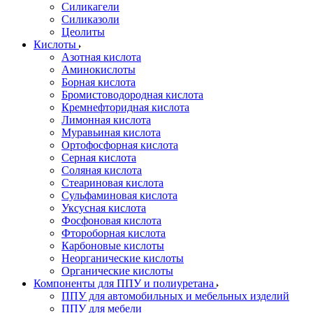
Силикагели
Силиказоли
Цеолиты
Кислоты
Азотная кислота
Аминокислоты
Борная кислота
Бромистоводородная кислота
Кремнефторидная кислота
Лимонная кислота
Муравьиная кислота
Ортофосфорная кислота
Серная кислота
Соляная кислота
Стеариновая кислота
Сульфаминовая кислота
Уксусная кислота
Фосфоновая кислота
Фтороборная кислота
Карбоновые кислоты
Неорганические кислоты
Органические кислоты
Компоненты для ППУ и полиуретана
ППУ для автомобильных и мебельных изделий
ППУ для мебели