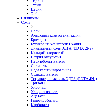
Тербий
Тулий
Церий
Эрбий
Силиконы
Соли
Соли
Амиловый ксантогенат калия
Бромиды
Бутиловый ксантогенат калия
Динатриевая соль ЭДТА (EDTA 2Na)
Кальций хлористый
Натрия бисульфит
Перкарбонат натрия
Силикаты
Сода кальцинированная
Сульфид натрия
Тетранатриевая соль ЭДТА (EDTA 4Na)
Трилон Б
Хлориды
Хлорная известь
Ацетаты
Гидрокарбонаты
Карбонаты