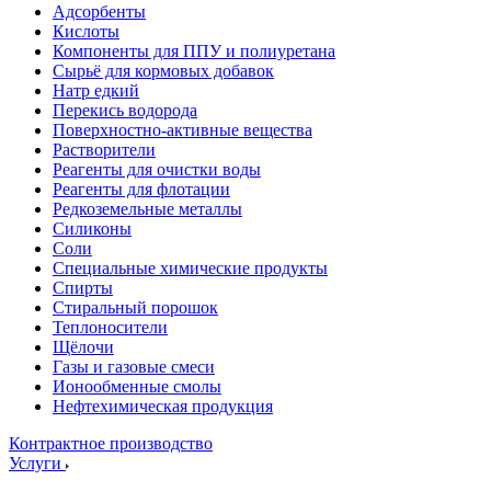
Адсорбенты
Кислоты
Компоненты для ППУ и полиуретана
Сырьё для кормовых добавок
Натр едкий
Перекись водорода
Поверхностно-активные вещества
Растворители
Реагенты для очистки воды
Реагенты для флотации
Редкоземельные металлы
Силиконы
Соли
Специальные химические продукты
Спирты
Стиральный порошок
Теплоносители
Щёлочи
Газы и газовые смеси
Ионообменные смолы
Нефтехимическая продукция
Контрактное производство
Услуги