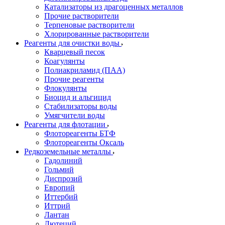
Катализаторы из драгоценных металлов
Прочие растворители
Терпеновые растворители
Хлорированные растворители
Реагенты для очистки воды
Кварцевый песок
Коагулянты
Полиакриламид (ПАА)
Прочие реагенты
Флокулянты
Биоцид и альгицид
Стабилизаторы воды
Умягчители воды
Реагенты для флотации
Флотореагенты БТФ
Флотореагенты Оксаль
Редкоземельные металлы
Гадолиний
Гольмий
Диспрозий
Европий
Иттербий
Иттрий
Лантан
Лютеций