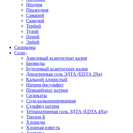
Неодим
Празеодим
Самарий
Скандий
Тербий
Тулий
Церий
Эрбий
Силиконы
Соли
Амиловый ксантогенат калия
Бромиды
Бутиловый ксантогенат калия
Динатриевая соль ЭДТА (EDTA 2Na)
Кальций хлористый
Натрия бисульфит
Перкарбонат натрия
Силикаты
Сода кальцинированная
Сульфид натрия
Тетранатриевая соль ЭДТА (EDTA 4Na)
Трилон Б
Хлориды
Хлорная известь
Ацетаты