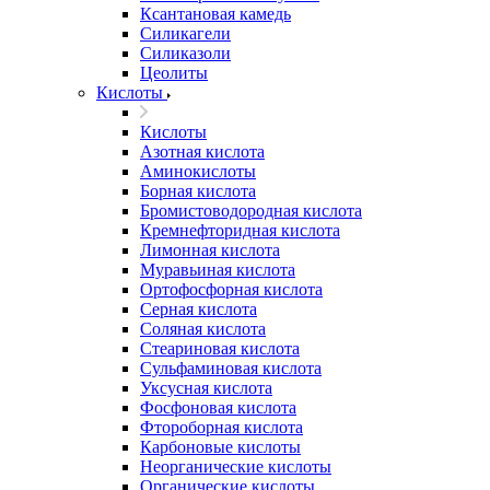
Ксантановая камедь
Силикагели
Силиказоли
Цеолиты
Кислоты
Кислоты
Азотная кислота
Аминокислоты
Борная кислота
Бромистоводородная кислота
Кремнефторидная кислота
Лимонная кислота
Муравьиная кислота
Ортофосфорная кислота
Серная кислота
Соляная кислота
Стеариновая кислота
Сульфаминовая кислота
Уксусная кислота
Фосфоновая кислота
Фтороборная кислота
Карбоновые кислоты
Неорганические кислоты
Органические кислоты